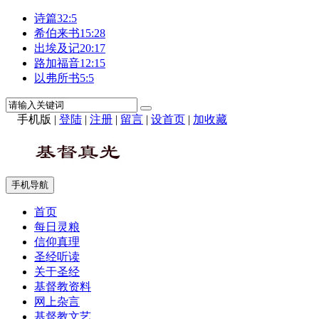
诗篇32:5
希伯来书15:28
出埃及记20:17
路加福音12:15
以弗所书5:5
手机版
|
登陆
|
注册
|
留言
|
设首页
|
加收藏
手机导航
首页
每日灵粮
信仰真理
圣经听读
关于圣经
基督教资料
网上杂言
基督教文艺