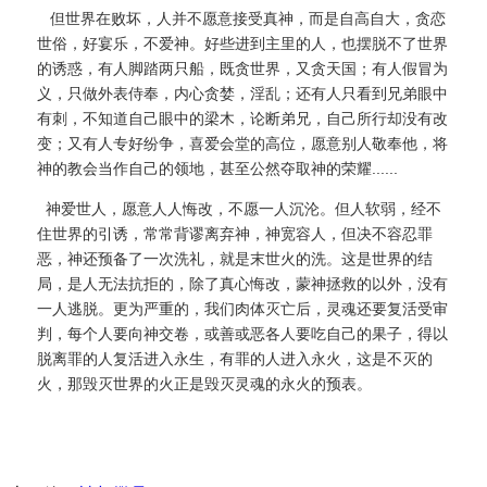
但世界在败坏，人并不愿意接受真神，而是自高自大，贪恋
世俗，好宴乐，不爱神。好些进到主里的人，也摆脱不了世界
的诱惑，有人脚踏两只船，既贪世界，又贪天国；有人假冒为
义，只做外表侍奉，内心贪婪，淫乱；还有人只看到兄弟眼中
有刺，不知道自己眼中的梁木，论断弟兄，自己所行却没有改
变；又有人专好纷争，喜爱会堂的高位，愿意别人敬奉他，将
神的教会当作自己的领地，甚至公然夺取神的荣耀......
神爱世人，愿意人人悔改，不愿一人沉沦。但人软弱，经不
住世界的引诱，常常背谬离弃神，神宽容人，但决不容忍罪
恶，神还预备了一次洗礼，就是末世火的洗。这是世界的结
局，是人无法抗拒的，除了真心悔改，蒙神拯救的以外，没有
一人逃脱。更为严重的，我们肉体灭亡后，灵魂还要复活受审
判，每个人要向神交卷，或善或恶各人要吃自己的果子，得以
脱离罪的人复活进入永生，有罪的人进入永火，这是不灭的
火，那毁灭世界的火正是毁灭灵魂的永火的预表。