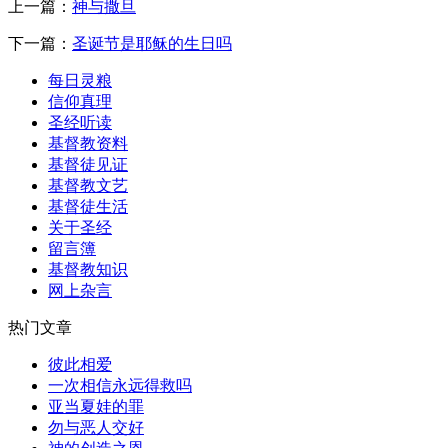
上一篇：
神与撒旦
下一篇：
圣诞节是耶稣的生日吗
每日灵粮
信仰真理
圣经听读
基督教资料
基督徒见证
基督教文艺
基督徒生活
关于圣经
留言簿
基督教知识
网上杂言
热门文章
彼此相爱
一次相信永远得救吗
亚当夏娃的罪
勿与恶人交好