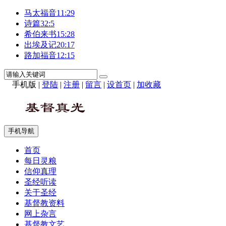
马太福音11:29
诗篇32:5
希伯来书15:28
出埃及记20:17
路加福音12:15
手机版
|
登陆
|
注册
|
留言
|
设首页
|
加收藏
手机导航
首页
每日灵粮
信仰真理
圣经听读
关于圣经
基督教资料
网上杂言
基督教文艺