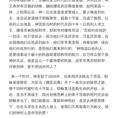
又将所有活着的动物，赐给挪亚的后裔做食物，如同菜蔬一
样。人犯罪以后，神一次次派遣使者警戒人，要人悔改归向
主，末后还差遣独子耶稣降世，籍着十字架，完成了救恩。以
色列人出埃及，神宽容当时的时代共四十年！以色列人求立
王，撒母耳祷告耶和华，耶和华对撒母耳说：“百姓向你说的
一切话，你只管依从；因为他们不是厌弃你，乃是厌弃我，自
从我领他们出埃及到如今，他们常常离弃我，侍奉别神。现在
他们向你所行的，是照他们素来所行的。”神拣选以色列人，
是要借着这个极小的民族昭显耶和华的能力，在万民众留下真
神的见证。就是这么一个蒙神爱的民族，还常常离弃耶和华，
侍奉别神，更不用说外邦人了。
第一个时代，神宽容了1656年，后来用洪水除去了罪恶。耶
稣基督降世，为亚当（挪亚后裔）开了一条完全的除罪之路，
整个旧时代被钉在十字架上。耶稣复活是新生命的开始，从
此，亚当不再做王，因分别善恶树上的果子导致的死约完全由
耶稣承当了。我们籍着信，重新和神和好，圣灵从神那里降
下，住在凡求告主名的人身上，使我们不再靠着行为称义。我
们的神对人是何等的爱！