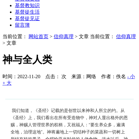
基督教知识
基督徒生活
基督徒见证
留言簿
当前位置：
网站首页
>
信仰真理
> 文章
当前位置：
信仰真理
> 文章
神与全人类
时间：2022-11-20 点击：
次
来源：网络 作者：佚名
- 小
+ 大
我们知道，《圣经》记载的是创世以来神和人所立的约。从
《圣经》上，我们看出在所有受造物中，神对人显出格外的恩
赐，神赐人管理世界的权柄，又祝福人：“要生养众多，遍满
全地，治理这地”。神将遍地上一切结种子的菜蔬和一切树上
所结有核的果子，全赐给亚当时代的人做食物。洪水以后，神