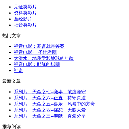
见证类影片
资料类影片
圣经影片
福音类影片
热门文章
福音电影：基督就是答案
福音电影·：圣地游踪
大洪水、地质学和地球的年龄
福音电影：耶稣的脚踪
神奇
最新文章
系列片：天命之七--谦卑，敬虔谨守
系列片：天命之六--正直，持守真道
系列片：天命之五--喜乐，风暴中的方舟
系列片：天命之四--饶恕，天赐大爱
系列片：天命之三--奉献，真爱分享
推荐阅读