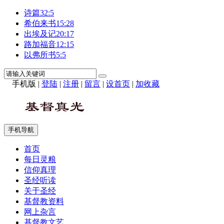
诗篇32:5
希伯来书15:28
出埃及记20:17
路加福音12:15
以弗所书5:5
手机版
|
登陆
|
注册
|
留言
|
设首页
|
加收藏
手机导航
首页
每日灵粮
信仰真理
圣经听读
关于圣经
基督教资料
网上杂言
基督教文艺