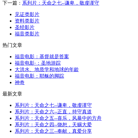
下一篇：
系列片：天命之七--谦卑，敬虔谨守
见证类影片
资料类影片
圣经影片
福音类影片
热门文章
福音电影：基督就是答案
福音电影·：圣地游踪
大洪水、地质学和地球的年龄
福音电影：耶稣的脚踪
神奇
最新文章
系列片：天命之七--谦卑，敬虔谨守
系列片：天命之六--正直，持守真道
系列片：天命之五--喜乐，风暴中的方舟
系列片：天命之四--饶恕，天赐大爱
系列片：天命之三--奉献，真爱分享