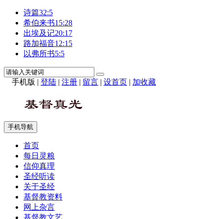
诗篇32:5
希伯来书15:28
出埃及记20:17
路加福音12:15
以弗所书5:5
手机版
|
登陆
|
注册
|
留言
|
设首页
|
加收藏
手机导航
首页
每日灵粮
信仰真理
圣经听读
关于圣经
基督教资料
网上杂言
基督教文艺