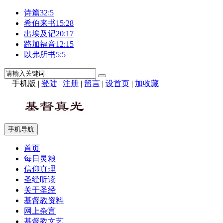
诗篇32:5
希伯来书15:28
出埃及记20:17
路加福音12:15
以弗所书5:5
手机版
|
登陆
|
注册
|
留言
|
设首页
|
加收藏
手机导航
首页
每日灵粮
信仰真理
圣经听读
关于圣经
基督教资料
网上杂言
基督教文艺