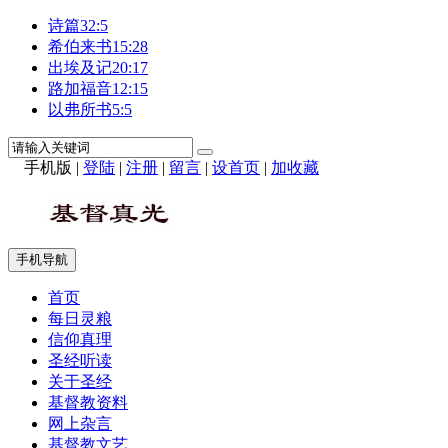
诗篇32:5
希伯来书15:28
出埃及记20:17
路加福音12:15
以弗所书5:5
手机版
|
登陆
|
注册
|
留言
|
设首页
|
加收藏
手机导航
首页
每日灵粮
信仰真理
圣经听读
关于圣经
基督教资料
网上杂言
基督教文艺