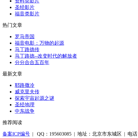
资料类影片
圣经影片
福音类影片
热门文章
罗马帝国
福音电影：万物的起源
马丁路德传
马丁路德--改变时代的解放者
分分合合五百年
最新文章
耶路撒冷
威克里夫传
探索宇宙起源之谜
圣经地理
中东战争
推荐阅读
备案ICP编号
| QQ：195603085 | 地址：北京市东城区 | 电话：1