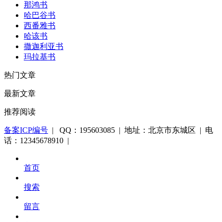
那鸿书
哈巴谷书
西番雅书
哈该书
撒迦利亚书
玛拉基书
热门文章
最新文章
推荐阅读
备案ICP编号
| QQ：195603085 | 地址：北京市东城区 | 电
话：12345678910 |
首页
搜索
留言