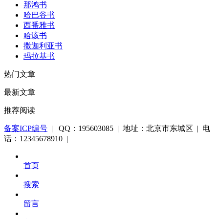
那鸿书
哈巴谷书
西番雅书
哈该书
撒迦利亚书
玛拉基书
热门文章
最新文章
推荐阅读
备案ICP编号
| QQ：195603085 | 地址：北京市东城区 | 电
话：12345678910 |
首页
搜索
留言