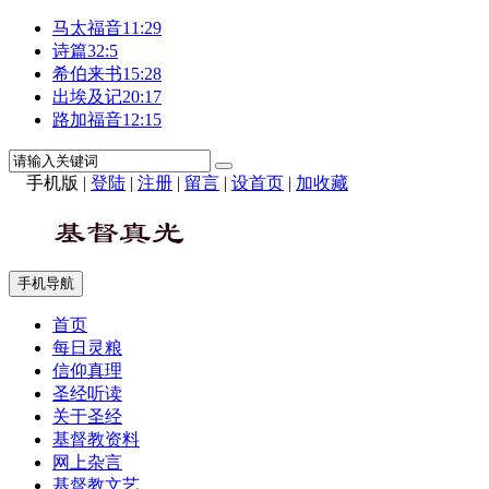
马太福音11:29
诗篇32:5
希伯来书15:28
出埃及记20:17
路加福音12:15
手机版
|
登陆
|
注册
|
留言
|
设首页
|
加收藏
手机导航
首页
每日灵粮
信仰真理
圣经听读
关于圣经
基督教资料
网上杂言
基督教文艺