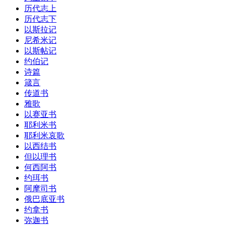
历代志上
历代志下
以斯拉记
尼希米记
以斯帖记
约伯记
诗篇
箴言
传道书
雅歌
以赛亚书
耶利米书
耶利米哀歌
以西结书
但以理书
何西阿书
约珥书
阿摩司书
俄巴底亚书
约拿书
弥迦书