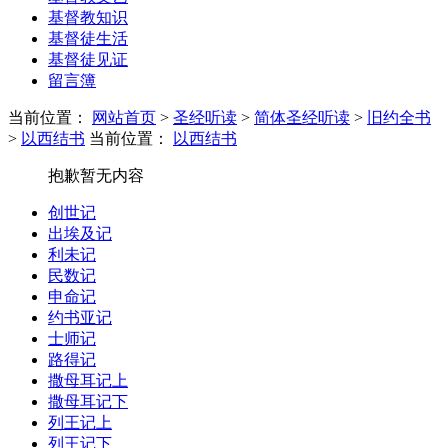
基督教知识
基督徒生活
基督徒见证
留言簿
当前位置：
网站首页
>
圣经听读
>
简体圣经听读
>
旧约全书
>
以西结书
当前位置：
以西结书
抱歉暂无内容
创世记
出埃及记
利未记
民数记
申命记
约书亚记
士师记
路得记
撒母耳记上
撒母耳记下
列王记上
列王记下