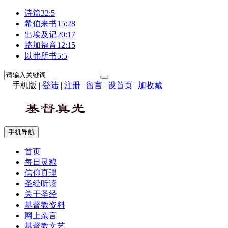
诗篇32:5
希伯来书15:28
出埃及记20:17
路加福音12:15
以弗所书5:5
手机版
|
登陆
|
注册
|
留言
|
设首页
|
加收藏
手机导航
首页
每日灵粮
信仰真理
圣经听读
关于圣经
基督教资料
网上杂言
基督教文艺