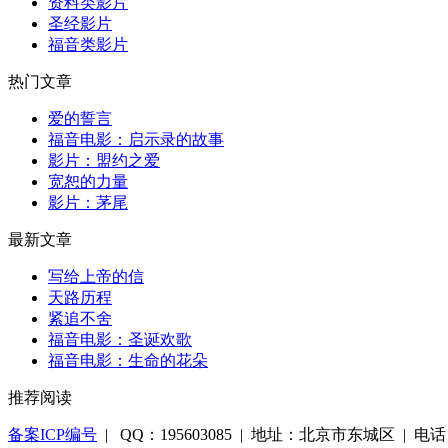
资料类影片
圣经影片
福音类影片
热门文章
爱的誓言
福音电影：启示录的故事
影片：盟约之爱
宽恕的力量
影片：茅尾
最新文章
写给上帝的信
天路历程
紧追不舍
福音电影：圣诞欢歌
福音电影：生命的花朵
推荐阅读
备案ICP编号
| QQ：195603085 | 地址：北京市东城区 | 电话：1