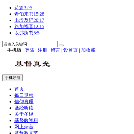
诗篇32:5
希伯来书15:28
出埃及记20:17
路加福音12:15
以弗所书5:5
手机版
|
登陆
|
注册
|
留言
|
设首页
|
加收藏
手机导航
首页
每日灵粮
信仰真理
圣经听读
关于圣经
基督教资料
网上杂言
基督教文艺