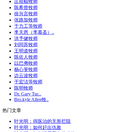
庄祖鲲牧师
陈希曾牧师
徐兴言牧师
张路加牧师
于力工等牧师
李天恩（李慕圣）..
洪予健牧师
刘同苏牧师
王明道牧师
陈佐人牧师
以巴弗牧师
杨心斐牧师
边云波牧师
于宏洁等牧师
陈明牧师
Dr. Gary Tuc..
Bro.kyle Allen牧..
热门文章
叶光明：得医治的无形拦阻
叶光明：如何赶出仇敌