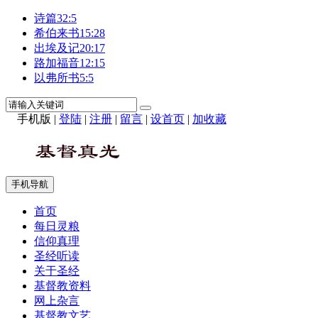
诗篇32:5
希伯来书15:28
出埃及记20:17
路加福音12:15
以弗所书5:5
手机版
|
登陆
|
注册
|
留言
|
设首页
|
加收藏
手机导航
首页
每日灵粮
信仰真理
圣经听读
关于圣经
基督教资料
网上杂言
基督教文艺