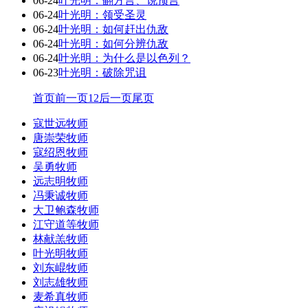
06-24
叶光明：翻方言、说预言
06-24
叶光明：领受圣灵
06-24
叶光明：如何赶出仇敌
06-24
叶光明：如何分辨仇敌
06-24
叶光明：为什么是以色列？
06-23
叶光明：破除咒诅
首页
前一页
1
2
后一页
尾页
寇世远牧师
唐崇荣牧师
寇绍恩牧师
吴勇牧师
远志明牧师
冯秉诚牧师
大卫鲍森牧师
江守道等牧师
林献羔牧师
叶光明牧师
刘东崐牧师
刘志雄牧师
麦希真牧师