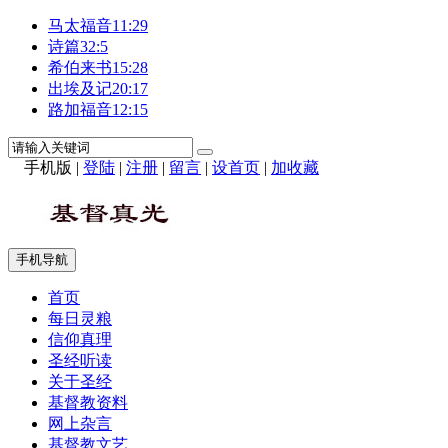
马太福音11:29
诗篇32:5
希伯来书15:28
出埃及记20:17
路加福音12:15
手机版
|
登陆
|
注册
|
留言
|
设首页
|
加收藏
手机导航
首页
每日灵粮
信仰真理
圣经听读
关于圣经
基督教资料
网上杂言
基督教文艺