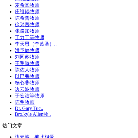
麦希真牧师
庄祖鲲牧师
陈希曾牧师
徐兴言牧师
张路加牧师
于力工等牧师
李天恩（李慕圣）..
洪予健牧师
刘同苏牧师
王明道牧师
陈佐人牧师
以巴弗牧师
杨心斐牧师
边云波牧师
于宏洁等牧师
陈明牧师
Dr. Gary Tuc..
Bro.kyle Allen牧..
热门文章
边云波：彼此相爱