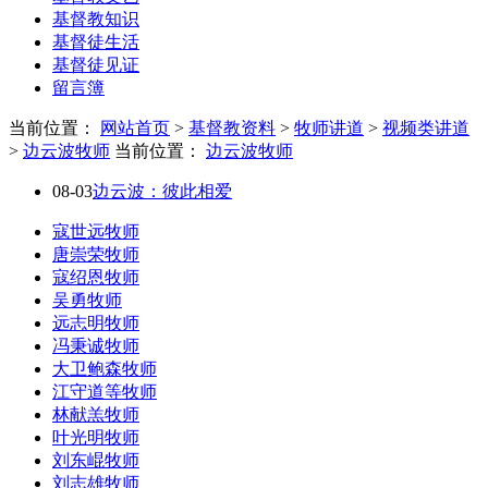
基督教知识
基督徒生活
基督徒见证
留言簿
当前位置：
网站首页
>
基督教资料
>
牧师讲道
>
视频类讲道
>
边云波牧师
当前位置：
边云波牧师
08-03
边云波：彼此相爱
寇世远牧师
唐崇荣牧师
寇绍恩牧师
吴勇牧师
远志明牧师
冯秉诚牧师
大卫鲍森牧师
江守道等牧师
林献羔牧师
叶光明牧师
刘东崐牧师
刘志雄牧师