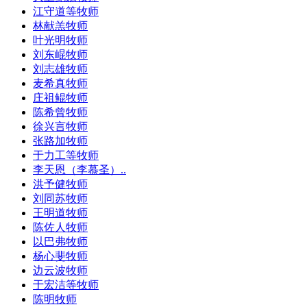
江守道等牧师
林献羔牧师
叶光明牧师
刘东崐牧师
刘志雄牧师
麦希真牧师
庄祖鲲牧师
陈希曾牧师
徐兴言牧师
张路加牧师
于力工等牧师
李天恩（李慕圣）..
洪予健牧师
刘同苏牧师
王明道牧师
陈佐人牧师
以巴弗牧师
杨心斐牧师
边云波牧师
于宏洁等牧师
陈明牧师