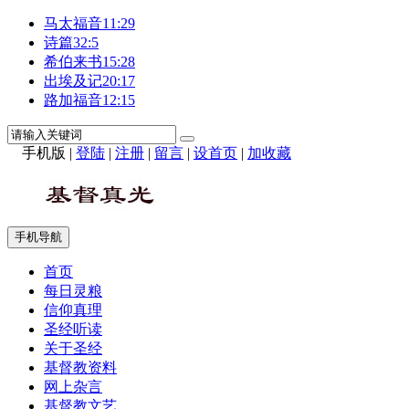
马太福音11:29
诗篇32:5
希伯来书15:28
出埃及记20:17
路加福音12:15
手机版
|
登陆
|
注册
|
留言
|
设首页
|
加收藏
手机导航
首页
每日灵粮
信仰真理
圣经听读
关于圣经
基督教资料
网上杂言
基督教文艺