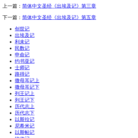
上一篇：
简体中文圣经《出埃及记》第三章
下一篇：
简体中文圣经《出埃及记》第五章
创世记
出埃及记
利未记
民数记
申命记
约书亚记
士师记
路得记
撒母耳记上
撒母耳记下
列王记上
列王记下
历代志上
历代志下
以斯拉记
尼希米记
以斯帖记