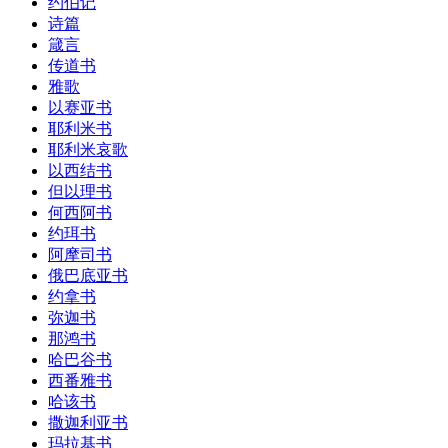
约伯记
诗篇
箴言
传道书
雅歌
以赛亚书
耶利米书
耶利米哀歌
以西结书
但以理书
何西阿书
约珥书
阿摩司书
俄巴底亚书
约拿书
弥迦书
那鸿书
哈巴谷书
西番雅书
哈该书
撒迦利亚书
玛拉基书