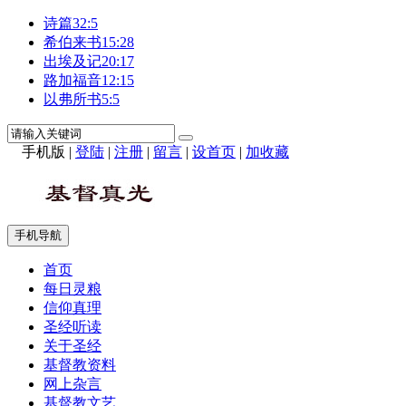
诗篇32:5
希伯来书15:28
出埃及记20:17
路加福音12:15
以弗所书5:5
手机版
|
登陆
|
注册
|
留言
|
设首页
|
加收藏
手机导航
首页
每日灵粮
信仰真理
圣经听读
关于圣经
基督教资料
网上杂言
基督教文艺