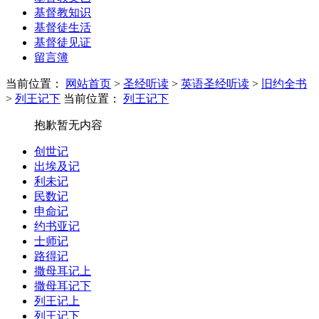
基督教知识
基督徒生活
基督徒见证
留言簿
当前位置：
网站首页
>
圣经听读
>
英语圣经听读
>
旧约全书
>
列王记下
当前位置：
列王记下
抱歉暂无内容
创世记
出埃及记
利未记
民数记
申命记
约书亚记
士师记
路得记
撒母耳记上
撒母耳记下
列王记上
列王记下