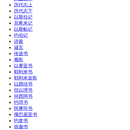
历代志上
历代志下
以斯拉记
尼希米记
以斯帖记
约伯记
诗篇
箴言
传道书
雅歌
以赛亚书
耶利米书
耶利米哀歌
以西结书
但以理书
何西阿书
约珥书
阿摩司书
俄巴底亚书
约拿书
弥迦书