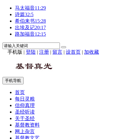
马太福音11:29
诗篇32:5
希伯来书15:28
出埃及记20:17
路加福音12:15
手机版
|
登陆
|
注册
|
留言
|
设首页
|
加收藏
手机导航
首页
每日灵粮
信仰真理
圣经听读
关于圣经
基督教资料
网上杂言
基督教文艺