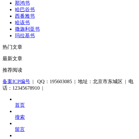
那鸿书
哈巴谷书
西番雅书
哈该书
撒迦利亚书
玛拉基书
热门文章
最新文章
推荐阅读
备案ICP编号
| QQ：195603085 | 地址：北京市东城区 | 电
话：12345678910 |
首页
搜索
留言