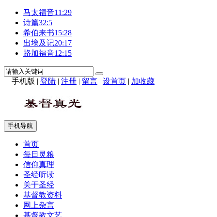
马太福音11:29
诗篇32:5
希伯来书15:28
出埃及记20:17
路加福音12:15
手机版
|
登陆
|
注册
|
留言
|
设首页
|
加收藏
手机导航
首页
每日灵粮
信仰真理
圣经听读
关于圣经
基督教资料
网上杂言
基督教文艺