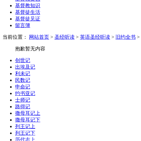
基督教知识
基督徒生活
基督徒见证
留言簿
当前位置：
网站首页
>
圣经听读
>
英语圣经听读
>
旧约全书
>
抱歉暂无内容
创世记
出埃及记
利未记
民数记
申命记
约书亚记
士师记
路得记
撒母耳记上
撒母耳记下
列王记上
列王记下
历代志上