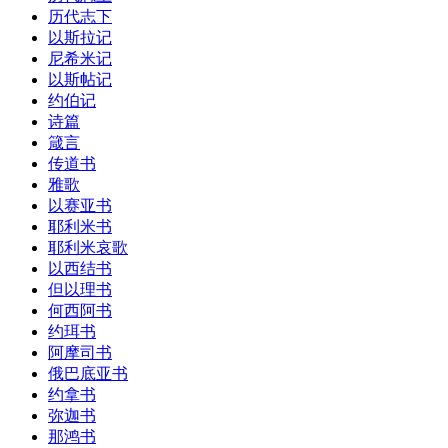
历代志下
以斯拉记
尼希米记
以斯帖记
约伯记
诗篇
箴言
传道书
雅歌
以赛亚书
耶利米书
耶利米哀歌
以西结书
但以理书
何西阿书
约珥书
阿摩司书
俄巴底亚书
约拿书
弥迦书
那鸿书