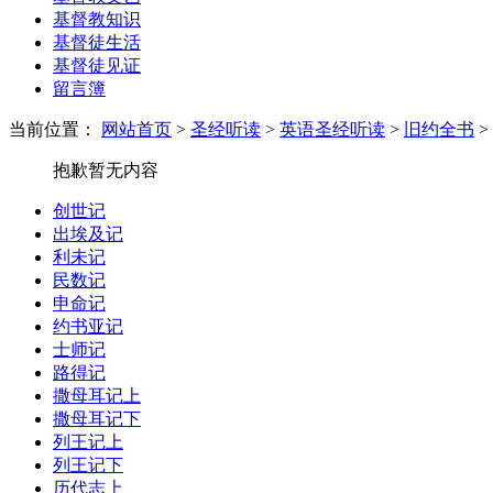
基督教知识
基督徒生活
基督徒见证
留言簿
当前位置：
网站首页
>
圣经听读
>
英语圣经听读
>
旧约全书
>
抱歉暂无内容
创世记
出埃及记
利未记
民数记
申命记
约书亚记
士师记
路得记
撒母耳记上
撒母耳记下
列王记上
列王记下
历代志上