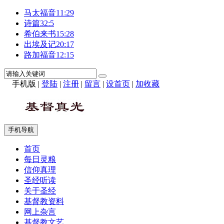
马太福音11:29
诗篇32:5
希伯来书15:28
出埃及记20:17
路加福音12:15
手机版
|
登陆
|
注册
|
留言
|
设首页
|
加收藏
手机导航
首页
每日灵粮
信仰真理
圣经听读
关于圣经
基督教资料
网上杂言
基督教文艺