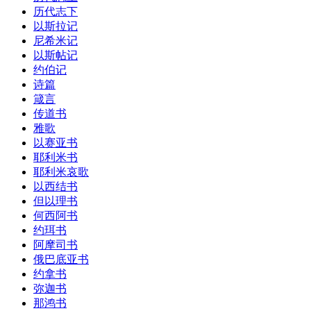
历代志下
以斯拉记
尼希米记
以斯帖记
约伯记
诗篇
箴言
传道书
雅歌
以赛亚书
耶利米书
耶利米哀歌
以西结书
但以理书
何西阿书
约珥书
阿摩司书
俄巴底亚书
约拿书
弥迦书
那鸿书