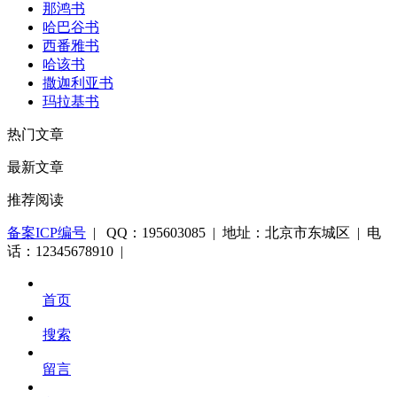
那鸿书
哈巴谷书
西番雅书
哈该书
撒迦利亚书
玛拉基书
热门文章
最新文章
推荐阅读
备案ICP编号
| QQ：195603085 | 地址：北京市东城区 | 电
话：12345678910 |
首页
搜索
留言