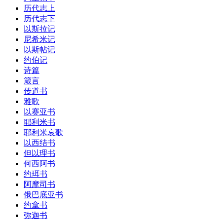
历代志上
历代志下
以斯拉记
尼希米记
以斯帖记
约伯记
诗篇
箴言
传道书
雅歌
以赛亚书
耶利米书
耶利米哀歌
以西结书
但以理书
何西阿书
约珥书
阿摩司书
俄巴底亚书
约拿书
弥迦书