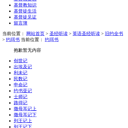
基督教知识
基督徒生活
基督徒见证
留言簿
当前位置：
网站首页
>
圣经听读
>
英语圣经听读
>
旧约全书
>
约珥书
当前位置：
约珥书
抱歉暂无内容
创世记
出埃及记
利未记
民数记
申命记
约书亚记
士师记
路得记
撒母耳记上
撒母耳记下
列王记上
列王记下