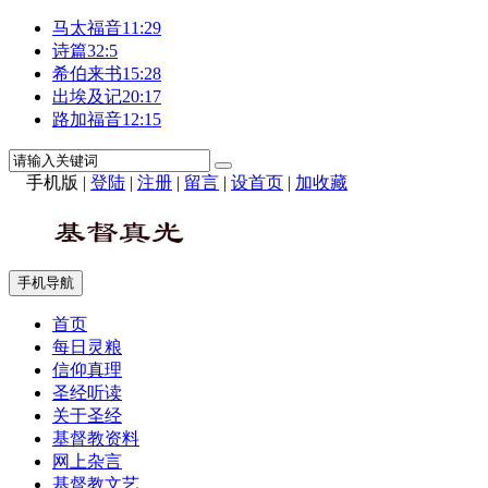
马太福音11:29
诗篇32:5
希伯来书15:28
出埃及记20:17
路加福音12:15
手机版
|
登陆
|
注册
|
留言
|
设首页
|
加收藏
手机导航
首页
每日灵粮
信仰真理
圣经听读
关于圣经
基督教资料
网上杂言
基督教文艺