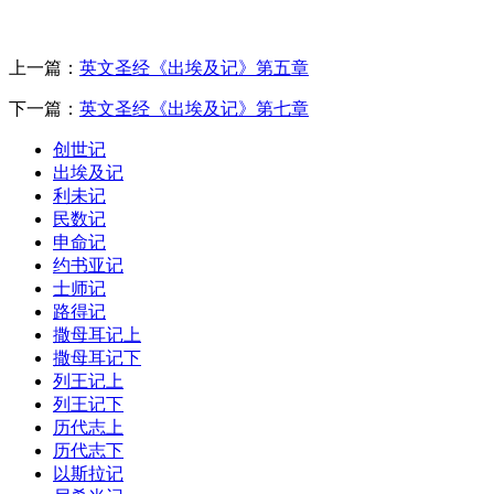
上一篇：
英文圣经《出埃及记》第五章
下一篇：
英文圣经《出埃及记》第七章
创世记
出埃及记
利未记
民数记
申命记
约书亚记
士师记
路得记
撒母耳记上
撒母耳记下
列王记上
列王记下
历代志上
历代志下
以斯拉记