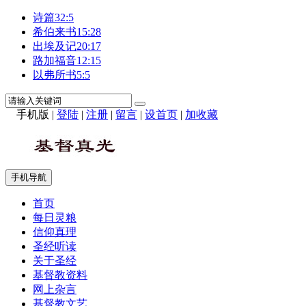
诗篇32:5
希伯来书15:28
出埃及记20:17
路加福音12:15
以弗所书5:5
手机版
|
登陆
|
注册
|
留言
|
设首页
|
加收藏
手机导航
首页
每日灵粮
信仰真理
圣经听读
关于圣经
基督教资料
网上杂言
基督教文艺