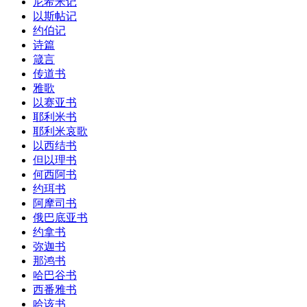
尼希米记
以斯帖记
约伯记
诗篇
箴言
传道书
雅歌
以赛亚书
耶利米书
耶利米哀歌
以西结书
但以理书
何西阿书
约珥书
阿摩司书
俄巴底亚书
约拿书
弥迦书
那鸿书
哈巴谷书
西番雅书
哈该书